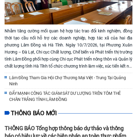
động nghiên cứu nội dung Thông tư, rà soát việc ghi nhãn sản phẩm
và thực hiện đúng các quy định chuyển tiếp, góp phần bảo đảm tuân
thủ pháp luật và nâng cao chất lượng thông tin cung cấp đến người
tiêu dùng. Kèm theo: Thông tư số 30/2026/TT-BYT:30-byt.signed.pdf;
30-byt-pl-1.pdf; 30-byt-2.pdf Nguyễn Thị Bảo Vân
Nhằm tăng cường mối quan hệ hợp tác trao đổi kinh nghiệm, đồng
thời tạo cầu nối hỗ trợ các doanh nghiệp, hợp tác xã của hai địa
phương Lâm Đồng và Hà Tĩnh. Ngày 10/7/2026, tại Phương Xuân
Hương – Đà Lạt, Chi cục Chất lượng, Chế biến và Phát triển thị trường
tỉnh Lâm Đồng phối hợp cùng Chi cục Phát triển nông thôn và Quản lý
chất lượng tỉnh Hà Tĩnh tổ chức chương trình làm việc, xúc tiến kết nối
tiêu thụ các sản phẩm nông sản đặc sản và sản phẩm OCOP. Trong
Lâm Đồng Tham Gia Hội Chợ Thương Mại Việt - Trung Tại Quảng
khuôn khổ chương trình, hai bên đã tập trung thảo luận các nội dung
Ninh
trọng tâm bao gồm: Khảo sát và đánh giá thị trường: Đoàn công tác
ĐẨY MẠNH CÔNG TÁC GIÁM SÁT DƯ LƯỢNG TRÊN TÔM THẺ
đã tiến hành khảo sát thực tế năng lực tiêu thụ tại các kênh phân phối
CHÂN TRẮNG TỈNH LÂM ĐỒNG
lớn trên địa bàn tỉnh Lâm Đồng như hệ các đơn vị sản xuất, thu mua
nông sản xuất khẩu và các cửa hàng OCOP đại diện. Kết nối giao
THÔNG BÁO MỚI
thương trực tiếp: Chi cục Chất lượng, Chế biến và Phát triển thị trường
tỉnh Lâm Đồng đã làm đầu mối hỗ trợ, kết nối đoàn doanh nghiệp Hà
THÔNG BÁO Tổng hợp thông báo dự thảo và thông
Tĩnh làm việc trực tiếp với các đơn vị cung ứng và tiêu thụ nông sản
báo có hiệu lực về các biện pháp an toàn thực phẩm
quy mô lớn tại địa phương. Qua đó, tìm kiếm cơ hội đưa các mặt hàng