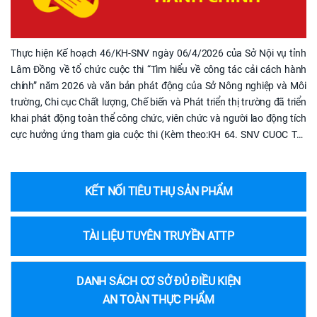
Thực hiện Kế hoạch 46/KH-SNV ngày 06/4/2026 của Sở Nội vụ tỉnh
Lâm Đồng về tổ chức cuộc thi “Tìm hiểu về công tác cải cách hành
chính” năm 2026 và văn bản phát động của Sở Nông nghiệp và Môi
trường, Chi cục Chất lượng, Chế biến và Phát triển thị trường đã triển
khai phát động toàn thể công chức, viên chức và người lao động tích
cực hưởng ứng tham gia cuộc thi (Kèm theo:KH 64. SNV CUOC THI
TIM HIEU CCHC 2026 6.4s.pdf) Cuộc thi được tổ chức nhằm tuyên
truyền sâu rộng các chủ trương, chính sách của Đảng, Nhà nước và
của tỉnh về công tác cải cách hành chính (CCHC); đồng thời nâng cao
KẾT NỐI TIÊU THỤ SẢN PHẨM
nhận thức, trách nhiệm của đội ngũ công chức, viên chức, người lao
động trong thực thi công vụ, góp phần cải thiện chất lượng phục vụ
người dân và doanh nghiệp. Theo đó, cuộc thi gồm 02 nội dung chính:
TÀI LIỆU TUYÊN TRUYỀN ATTP
+ Phần thi trắc nghiệm trực tuyến: diễn ra từ ngày 10/5/2026 đến hết
ngày 10/7/2026, với hình thức thi trên môi trường mạng, nội dung
DANH SÁCH CƠ SỞ ĐỦ ĐIỀU KIỆN
xoay quanh các quy định, chính sách và chỉ số liên quan đến công tác
CCHC. + Phần thi đề xuất mô hình, giải pháp, sáng kiến CCHC: nhận
AN TOÀN THỰC PHẨM
bài từ ngày 10/5/2026, tập trung vào các giải pháp nâng cao hiệu quả