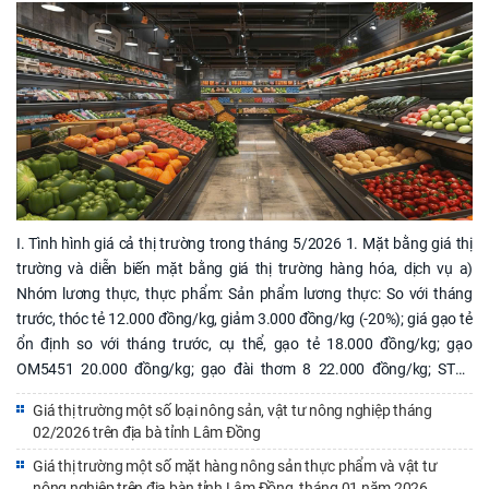
I. Tình hình giá cả thị trường trong tháng 5/2026 1. Mặt bằng giá thị trường và diễn biến mặt bằng giá thị trường hàng hóa, dịch vụ a) Nhóm lương thực, thực phẩm: Sản phẩm lương thực: So với tháng trước, thóc tẻ 12.000 đồng/kg, giảm 3.000 đồng/kg (-20%); giá gạo tẻ ổn định so với tháng trước, cụ thể, gạo tẻ 18.000 đồng/kg; gạo OM5451 20.000 đồng/kg; gạo đài thơm 8 22.000 đồng/kg; ST25 33.500 đồng/kg. Sản phẩm rau, củ, quả: So với tháng trước, một số mặt hàng có sự biến động, cà chua 40.000 đồng/kg, tăng 12.500 đồng/kg (45%); các mặt hàng rau, củ quả khác cơ bản ổn định, cụ thể: bắp cải trắng 20.000 đồng/kg; cải xanh 20.000 đồng/kg; bí xanh 21.000 đồng/kg. Sản phẩm giò lụa (loại 1kg) 170.000 đồng/kg, giảm 10.000 đồng/kg (-6%). Sản phẩm chăn nuôi: giá tôm thẻ chân trắng 135.000 đồng/kg, giảm 35.000 đồng/kg (-21%); giá thịt lợn hơi 66.500 đồng/kg, giảm 3.500 đồng/kg (-5%); các sản phẩm chăn nuôi khác có giá ổn định so với tháng trước, cụ thể: thịt lợn nạc thăn 120.000 đồng/kg; thịt bò bắp 292.500 đồng/kg; giá thịt gà công nghiệp 86.250 đồng/kg. b) Nhóm vật tư nông nghiệp: Giá phân bón ổn định so với tháng trước, cụ thể: phân đạm 18.000 đồng/kg; phân DAP 26.500 đồng/kg; phân NPK 17.000 đồng/kg. Giá thức ăn chăn nuôi tăng so với tháng trước, cụ thể: thức ăn hỗn hợp hoàn chỉnh cho lợn thịt 342.500 đồng/kg, tăng 5.000 đồng/kg (1%); thức ăn hỗn hợp hoàn chỉnh cho gà thịt 310.000 đồng/kg, tăng 5.000 đồng/kg (2%); thức ăn hỗn hợp hoàn chỉnh cho gà đẻ trứng 302.500 đồng/kg, tăng 5.000 đồng/kg (2%); thức ăn hỗn hợp hoàn chỉnh cho vịt thịt 285.000 đồng/kg, tăng 5.000 đồng/kg (2%). Nguyên liệu thức ăn chăn nuôi tăng so với tháng trước, cụ thể: ngô hạt 11.000 đồng/kg, tăng 500 đồng/kg (5%); cám gạo 9.500 đồng/kg, tăng 1.000 đồng/kg (12%); lúa mì 10.000 đồng/kg, tăng 1.000 đồng/kg (11%). Giá thức ăn thủy sản ổn định so với tháng trước. 2. Nguyên nhân biến động mặt bằng giá thị trường, giá hàng hóa, dịch vụ Trong tháng, mặt bằng giá thị trường một số hàng hóa thuộc lĩnh vực nông nghiệp trên địa bàn tỉnh có xu hướng biến động cục bộ, chủ yếu do tác động của yếu tố mùa vụ, cung – cầu thị trường và chi phí đầu vào sản xuất. Nhóm lương thực ổn định: giá gạo cơ bản ổn định nhờ nguồn cung dồi dào; riêng giá thóc tẻ giảm mạnh do đang vào thời điểm thu hoạch, nguồn cung tăng. Đối với nhóm rau, củ, quả: một số mặt hàng cơ bản ổn định; riêng giá cà chua tăng mạnh do giảm sản lượng cục bộ và nhu cầu tiêu thụ tăng. Giá sản phẩm chăn nuôi và thủy sản giảm: giá tôm thẻ chân trắng và thịt lợn hơi giảm do thị trường tiêu thụ chậm, hoạt động thu mua giảm. Chi phí đầu vào chăn nuôi tăng: giá thức ăn chăn nuôi và nguyên liệu thức ăn chăn nuôi tăng do giá nguyên liệu đầu vào và chi phí vận chuyển tăng, tác động trực tiếp đến chi phí sản xuất chăn nuôi. Nhìn chung, thị trường cơ bản ổn định, không phát sinh biến động bất thường; góp phần ổn định hoạt động sản xuất nông nghiệp trên địa bàn tỉnh (Chi tiết theo biểu gửi kèm). II. Diễn biến giá thị trường của một số hàng hóa, dịch vụ thiết yếu Trong tháng, giá một số hàng hóa thiết yếu trên địa bàn tỉnh có biến động theo xu hướng tăng, giảm cục bộ ở một số mặt hàng, cụ thể như sau: 1. Nhóm lương thực, thực phẩm a) Lúa gạo: Giá thóc tẻ giảm 20% so với tháng trước; giá các mặt hàng gạo cơ bản ổn định. Nguyên nhân: nguồn cung tăng do bước vào thời điểm thu hoạch; nhu cầu tiêu dùng ổn định. Tác động: góp phần ổn định chi tiêu lương thực của người dân và hỗ trợ kiểm soát mặt bằng giá. b) Rau, củ, quả: Giá một số mặt hàng rau, củ, quả biến động cục bộ; trong đó giá cà chua tăng mạnh 45%, các mặt hàng khác cơ bản ổn định. Nguyên nhân: giảm sản lượng cục bộ do ảnh hưởng thời tiết và yếu tố mùa vụ; nhu cầu tiêu thụ tăng tại một số thời điểm. Tác động: làm tăng chi phí tiêu dùng đối với một số mặt hàng thực phẩm tươi sống, tuy nhiên không ảnh hưởng lớn đến mặt bằng giá chung. c) Sản phẩm chăn nuôi: Giá thịt lợn hơi giảm 5%; các sản phẩm chăn nuôi khác cơ bản ổn định. Nguyên nhân: nguồn cung đảm bảo; nhu cầu tiêu dùng không tăng; thị trường tiêu thụ chậm. Tác động: góp phần giảm áp lực tăng giá thực phẩm và hỗ trợ ổn định thị trường tiêu dùng. d) Thủy sản: Giá tôm thẻ chân trắng giảm mạnh 21%; các mặt hàng thủy sản khác ổn định. Nguyên nhân: thị trường tiêu thụ chậm; hoạt động thu mua giảm; nguồn cung tương đối dồi dào. Tác động: ảnh hưởng đến hiệu quả sản xuất và thu nhập của các hộ nuôi thủy sản. 2. Nhóm vật tư nông nghiệp a) Phân bón: giá phân bón ổn định so với tháng trước. Nguyên nhân: nguồn cung trong nước và nhập khẩu đảm bảo; thị trường không có biến động lớn về nhu cầu. Tác động: góp phần ổn định chi phí đầu vào cho hoạt động sản xuất nông nghiệp. b) Thức ăn chăn nuôi và nguyên liệu: giá thức ăn chăn nuôi và nguyên liệu tăng từ 1–12% so với tháng trước. Nguyên nhân: giá nguyên liệu đầu vào và chi phí vận chuyển tăng; nhu cầu phục vụ chăn nuôi duy trì ổn định. Tác động: làm tăng chi phí sản xuất chăn nuôi, có thể ảnh hưởng đến giá thành sản phẩm chăn nuôi trong thời gian tới. STT Mã hàng hóa Tên hàng hóa, dịch vụ Đơn vị tính Giá phổ biến kỳ báo cáo Giá bình quân kỳ trước Giá bình quân kỳ này Mức tăng (giảm) giá bình quân Tỷ lệ tăng (giảm) giá bình quân (%) I. 1 LƯƠNG THỰC, THỰC PHẨM 1 01.001 Thóc tẻ đồng/kg 15.000 15.000 12.000 -3.000 -20% 2 01.002 Gạo tẻ đồng/kg 18.000 18.000 18.000 0 0% - Đài thơm 8 đồng/kg 20.000-24.000 22.000 22.000 0 0% - ST25 đồng/kg 30.000-37.000 33.500 33.500 0 0% - OM 5451 đồng/kg 20.000 20.000 20.000 0 0% 3 01.003 Thịt lợn hơi (Thịt heo hơi) đồng/kg 65.000-68.000 70.000 66.500 -3.500 -5% 4 01.004 Thịt lợn nạc thăn (Thịt heo nạc thăn) đồng/kg 110.000-130.000 120.000 120.000 0 0% 5 01.005 Thịt bò thăn đồng/kg 275.000-280.000 277.500 277.500 0 0% 6 01.006 Thịt bò bắp đồng/kg 265.000-320.000 292.500 292.500 0 0% 7 01.007 Gà ta đồng/kg 100.000-140.000 120.000
Giá thị trường một số loại nông sản, vật tư nông nghiệp tháng
02/2026 trên địa bà tỉnh Lâm Đồng
Giá thị trường một số mặt hàng nông sản thực phẩm và vật tư
nông nghiệp trên địa bàn tỉnh Lâm Đồng, tháng 01 năm 2026