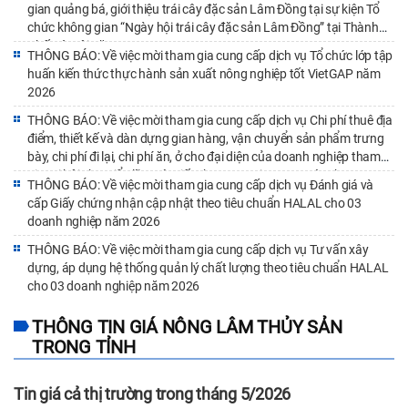
gian quảng bá, giới thiệu trái cây đặc sản Lâm Đồng tại sự kiện Tổ
động thực vật (SPS) của thành viên tổ chức thương mại thế giới (WTO)
chức không gian “Ngày hội trái cây đặc sản Lâm Đồng” tại Thành
từ ngày 01 - 15/7/2026 của Văn phòng SPS Việt Nam chi tiết tại
Phố Hà Nội năm 2026
THÔNG BÁO: Về việc mời tham gia cung cấp dịch vụ Tổ chức lớp tập
đường link:
huấn kiến thức thực hành sản xuất nông nghiệp tốt VietGAP năm
https://drive.google.com/drive/folders/1AJu3K1Wp57wrNSNqosULx2
2026
usp=sharing hoặc mã QR kèm theo Thông báo này). Trong quá trình
THÔNG BÁO: Về việc mời tham gia cung cấp dịch vụ Chi phí thuê địa
cập nhật Thông báo và dự thảo thông báo nêu trên, các cơ sở có ý
điểm, thiết kế và dàn dựng gian hàng, vận chuyển sản phẩm trưng
kiến đối với nội dung liên quan gửi về Chi cục Chất lượng, Chế biến và
bày, chi phí đi lại, chi phí ăn, ở cho đại diện của doanh nghiệp tham
Phát triển thị trường và gửi file mềm theo email: lediepqlcl@gmail.com
gia tại hội chợ triển lãm xúc tiến thương mại trong nước cho 05
THÔNG BÁO: Về việc mời tham gia cung cấp dịch vụ Đánh giá và
hoặc zalo: 0914665965 để hướng dẫn và tổng hợp gửi Văn phòng SPS
doanh nghiệp năm 2026
cấp Giấy chứng nhận cập nhật theo tiêu chuẩn HALAL cho 03
Việt Nam theo quy định. Kèm theo Thông báo 200 SPS thang 01-
doanh nghiệp năm 2026
15.7.2026.signed.pdf Trân trọng./. CL,ATTP - CCPT
THÔNG BÁO: Về việc mời tham gia cung cấp dịch vụ Tư vấn xây
dựng, áp dụng hệ thống quản lý chất lượng theo tiêu chuẩn HALAL
cho 03 doanh nghiệp năm 2026
THÔNG TIN GIÁ NÔNG LÂM THỦY SẢN
TRONG TỈNH
Tin giá cả thị trường trong tháng 5/2026