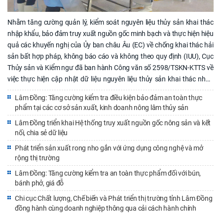
Nhằm tăng cường quản lý, kiểm soát nguyên liệu thủy sản khai thác
nhập khẩu, bảo đảm truy xuất nguồn gốc minh bạch và thực hiện hiệu
quả các khuyến nghị của Ủy ban châu Âu (EC) về chống khai thác hải
sản bất hợp pháp, không báo cáo và không theo quy định (IUU), Cục
Thủy sản và Kiểm ngư đã ban hành Công văn số 2598/TSKN-KTTS về
việc thực hiện cập nhật dữ liệu nguyên liệu thủy sản khai thác nhập
khẩu trên Hệ thống truy xuất nguồn gốc thủy sản điện tử (eCDT). Triển
Lâm Đồng: Tăng cường kiểm tra điều kiện bảo đảm an toàn thực
khai chỉ đạo này, Chi cục Chất lượng, Chế biến và Phát triển thị trường
phẩm tại các cơ sở sản xuất, kinh doanh nông lâm thủy sản
đã ban hành Công văn số 582/CCPT-CLATTP ngày 23/7/2026 đề nghị
Lâm Đồng triển khai Hệ thống truy xuất nguồn gốc nông sản và kết
các doanh nghiệp nhập khẩu thủy sản trên địa bàn tỉnh nghiêm túc
nối, chia sẻ dữ liệu
thực hiện việc cập nhật dữ liệu theo quy định. Hệ thống truy xuất
nguồn gốc thủy sản điện tử (eCDT) là công cụ quan trọng phục vụ
Phát triển sản xuất rong nho gắn với ứng dụng công nghệ và mở
rộng thị trường
công tác quản lý nhà nước đối với nguyên liệu thủy sản khai thác nhập
khẩu, đồng thời góp phần nâng cao tính minh bạch trong chuỗi cung
Lâm Đồng: Tăng cường kiểm tra an toàn thực phẩm đối với bún,
ứng, đáp ứng yêu cầu truy xuất nguồn gốc của thị trường trong nước
bánh phở, giá đỗ
và quốc tế. Việc cập nhật đầy đủ, kịp thời thông tin trên hệ thống
Chi cục Chất lượng, Chế biến và Phát triển thị trường tỉnh Lâm Đồng
không chỉ là trách nhiệm pháp lý của doanh nghiệp mà còn góp phần
đồng hành cùng doanh nghiệp thông qua cải cách hành chính
xây dựng hình ảnh ngành thủy sản Việt Nam phát triển theo hướng