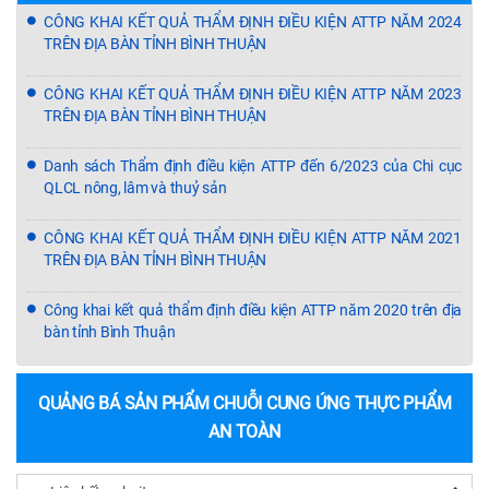
giải quyết thủ tục hành chính, chuyển đổi số, ứng dụng công nghệ,
CÔNG KHAI KẾT QUẢ THẨM ĐỊNH ĐIỀU KIỆN ATTP NĂM 2024
TRÊN ĐỊA BÀN TỈNH BÌNH THUẬN
nâng cao mức độ hài lòng của người dân và doanh nghiệp. Chi cục đặt
mục tiêu 100% công chức, viên chức và người lao động nắm bắt thông
CÔNG KHAI KẾT QUẢ THẨM ĐỊNH ĐIỀU KIỆN ATTP NĂM 2023
tin về cuộc thi và phấn đấu có trên 80% cá nhân tham gia dự thi. Các
TRÊN ĐỊA BÀN TỈNH BÌNH THUẬN
phòng chuyên môn, trạm trực thuộc có trách nhiệm tăng cường tuyên
truyền, vận động và tạo điều kiện để công chức, viên chức và người lao
Danh sách Thẩm định điều kiện ATTP đến 6/2023 của Chi cục
động tham gia đầy đủ các nội dung cuộc thi. Thông qua cuộc thi, Chi
QLCL nông, lâm và thuỷ sản
cục kỳ vọng sẽ phát hiện, nhân rộng các mô hình hay, sáng kiến thiết
thực, góp phần nâng cao hiệu quả công tác cải cách hành chính,
CÔNG KHAI KẾT QUẢ THẨM ĐỊNH ĐIỀU KIỆN ATTP NĂM 2021
hướng tới xây dựng nền hành chính hiện đại, chuyên nghiệp, phục vụ
TRÊN ĐỊA BÀN TỈNH BÌNH THUẬN
tốt hơn người dân và doanh nghiệp. Vũ Hà Diễm Thu
Công khai kết quả thẩm định điều kiện ATTP năm 2020 trên địa
bàn tỉnh Bình Thuận
QUẢNG BÁ SẢN PHẨM CHUỖI CUNG ỨNG THỰC PHẨM
AN TOÀN