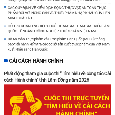
CÁC QUY ĐỊNH VỀ KIỂM DỊCH ĐỘNG THỰC VẬT, AN TOÀN THỰC
PHẨM ĐỐI VỚI NÔNG SẢN VÀ THỰC PHẨM NHẬP KHẨU CỦA LIÊN
MINH CHÂU ÂU
HỖ TRỢ DOANH NGHIỆP CHUỖI THAM GIA THAM GIA TRIỂN LÃM
QUỐC TẾ NGÀNH CÔNG NGHIỆP THỰC PHẨM VIỆT NAM
Bộ An toàn Thực phẩm và Dược phẩm Hàn Quốc (MFDS) thông
báo tiến hành kiểm tra các cơ sở sản xuất thực phẩm của Việt Nam
xuất khẩu sang Hàn Quốc
CẢI CÁCH HÀNH CHÍNH
Phát động tham gia cuộc thi " Tìm hiểu về công tác Cải
cách Hành chính" tỉnh Lâm Đồng năm 2026