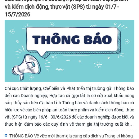
và kiểm dịch động, thực vật (SPS) từ ngày 01/7 -
thế mạnh của Hà Tĩnh tiếp cận sâu hơn vào thị trường vùng Tây
Nguyên. Tại buổi làm việc, đại diện 02 Chi cục đã chia sẻ nhiều kinh
15/7/2026
nghiệm quý báu trong công tác quản lý chất lượng, công nghệ chế
biến sau thu hoạch và các giải pháp linh hoạt nhằm phát triển thị
trường trong bối cảnh mới. Sự kiện hợp tác lần này không chỉ mở ra cơ
hội kinh doanh thiết thực cho doanh nghiệp, hợp tác xã của cả hai tỉnh,
mà còn khẳng định vai trò cầu nối tích cực của các cơ quan quản lý
nhà nước. Trong thời gian tới, hai đơn vị sẽ tiếp tục duy trì kênh thông
tin liên lạc, hỗ trợ kiểm soát chất lượng nông sản lưu thông giữa hai địa
phương, hướng tới xây dựng chuỗi cung ứng nông sản an toàn, bền
vững và hiệu quả. Lương Ngọc Hiếu - CCPT
Chi cục Chất lượng, Chế biến và Phát triển thị trường gửi Thông báo
đến các Doanh nghiệp, Hợp tác xã (gọi tắt là cơ sở) xuất khẩu nông
sản, thủy sản trên địa bàn tỉnh Thông báo và danh sách thông báo có
hiệu lực về các biện pháp an toàn thực phẩm và kiểm dịch động, thực
vật (SPS) từ ngày 16/6 - 30/6/2026 để các doanh nghiệp được biết và
thực hiện đảm bảo các quy định về tham gia thị trường xuất khẩu
(Kèm theo Thông báo và phụ lục danh sách thông báo dự thảo quy
THÔNG BÁO Về việc mời tham gia cung cấp dịch vụ Trang trí không
định có hiệu lực về các biện pháp an toàn thực phẩm và kiểm dịch